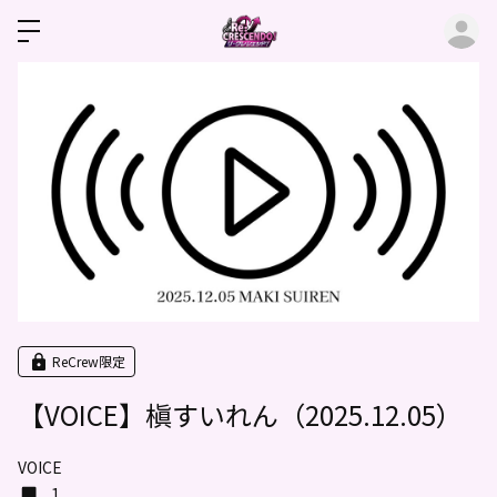
ロ
ReCrew限定
【VOICE】槇すいれん（2025.12.05）
VOICE
1